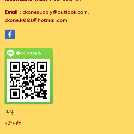
Email :
ckonesupply@outlook.com,
ckone.k001@hotmail.com
@ck1supply
เมนู
หน้าหลัก