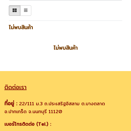
ไม่พบสินค้า
ไม่พบสินค้า
ติดต่อเรา
ที่อยู่ :
22/111 ม.3 ถ.ประเสริฐอิสลาม ต.บางตลาด
อ.ปากเกร็ด จ.นนทบุรี 11120
เบอร์โทรติดต่อ (Tel.) :