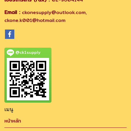
Email :
ckonesupply@outlook.com,
ckone.k001@hotmail.com
@ck1supply
เมนู
หน้าหลัก