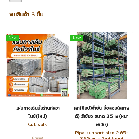
พบสินค้า 3 ชิ้น
New
New
แผ่นทางเดินนั่งร้านกัลวา
เสา(ป๊อป)ค้ำยัน มือสอง(สภาพ
ไนซ์(ใหม่)
ดี) สีเขียว ขนาด 3.5 m.(หนา
Cat walk
พิเศษ)
Pipe support size 2.05-
฿600
3.50 m. - 2nd Hand