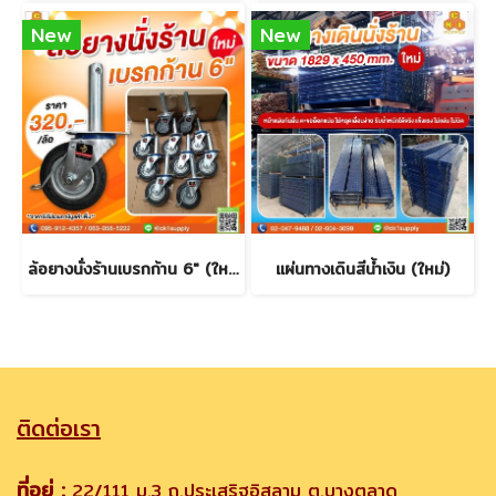
New
New
ล้อยางนั่งร้านเบรกก้าน 6" (ใหม่)
แผ่นทางเดินสีน้ำเงิน (ใหม่)
ติดต่อเรา
ที่อยู่ :
22/111 ม.3 ถ.ประเสริฐอิสลาม ต.บางตลาด