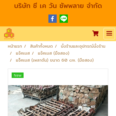
บริษัท ซี เค วัน ซัพพลาย จำกัด
หน้าแรก
สินค้าทั้งหมด
นั่งร้านและอุปกรณ์นั่งร้าน
แจ๊คเบส
แจ๊คเบส (มือสอง)
แจ็คเบส (เพลาตัน) ขนาด 60 cm. (มือสอง)
New