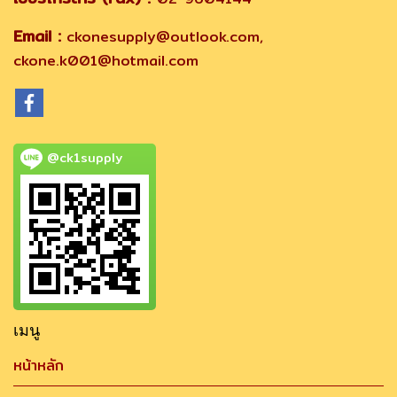
Email :
ckonesupply@outlook.com,
ckone.k001@hotmail.com
@ck1supply
เมนู
หน้าหลัก