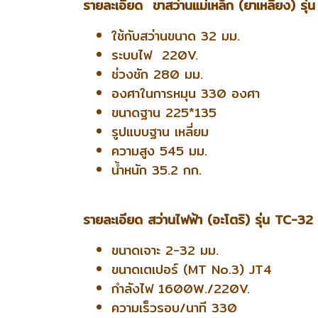
รายละเอียด ขาสว่านแม่เหล็ก (ยาเหลี่ยง) ร
ใช้กับสว่านขนาด 32 มม.
ระบบไฟ 220V.
ช่วงชัก 280 มม.
องศาในการหมุน 330 องศา
ขนาดฐาน 225*135
รูปแบบฐาน เหลี่ยม
ความสูง 545 มม.
น้ำหนัก 35.2 กก.
รายละเอียด สว่านไฟฟ้า (อะโตริ) รุ่น TC-32
ขนาดเจาะ 2-32 มม.
ขนาดเตเปอร์ (MT No.3) JT4
กำลังไฟ 1600W./220V.
ความเร็วรอบ/นาที 330