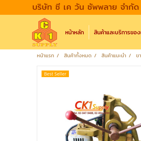
บริษัท ซี เค วัน ซัพพลาย จำกัด
หน้าหลัก
สินค้าและบริการขอ
หน้าแรก
สินค้าทั้งหมด
สินค้าแนะนำ
ขา
Best Seller