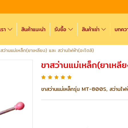
งเรา
สินค้าแนะนำ
รับซื้อ
สินค้าเช่า
บทความ
สว่านแม่เหล็ก(ยาเหลียง) และ สว่านไฟฟ้า(อะโตลิ)
ขาสว่านแม่เหล็ก(ยาเหลีย
ขาสว่านแม่เหล็กรุ่น MT-800S, สว่านไฟฟ