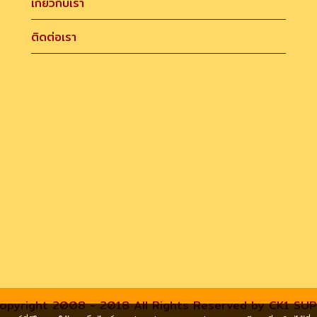
เกี่ยวกับเรา
ติดต่อเรา
opyright 2008 - 2018 All Rights Reserved by CK1 SU