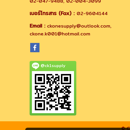
02-047-9488, 02-004-3099
เบอร์โทรสาร (Fax) :
02-9604144
Email :
ckonesupply@outlook.com,
ckone.k001@hotmail.com
@ck1supply
© C