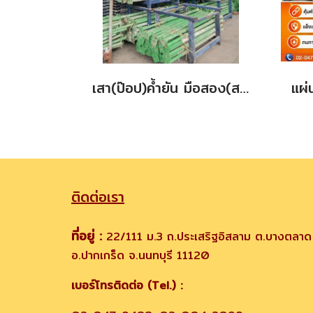
เสา(ป๊อป)ค้ำยัน มือสอง(สภาพดี) สีเขียว ขนาด 3.5 m.(หนาพิเศษ)
ติดต่อเรา
ที่อยู่ :
22/111 ม.3 ถ.ประเสริฐอิสลาม ต.บางตลาด
อ.ปากเกร็ด จ.นนทบุรี 11120
เบอร์โทรติดต่อ (Tel.) :