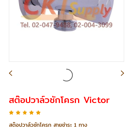
สต๊อปวาล์วชักโครก Victor
สต๊อปวาล์วชักโครก สายชำระ 1 ทาง