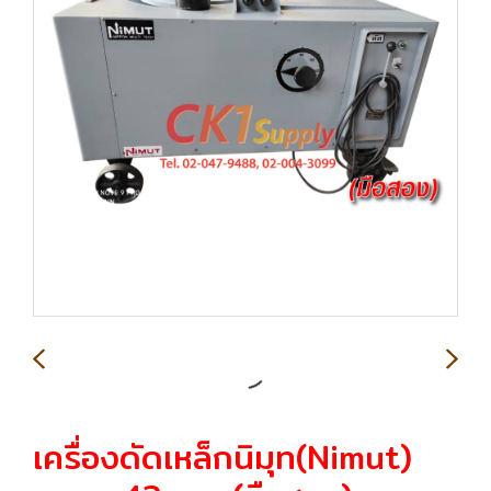
เครื่องดัดเหล็กนิมุท(Nimut)