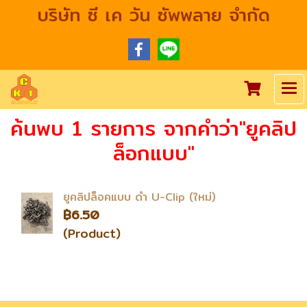
บริษัท ซี เค วัน ซัพพลาย จำกัด
ค้นพบ 1 รายการ จากคำว่า"ยูคลิป
ล็อกแบบ"
ยูคลิปล็อคแบบ ดำ U-Clip (ใหม่)
฿6.50
(Product)