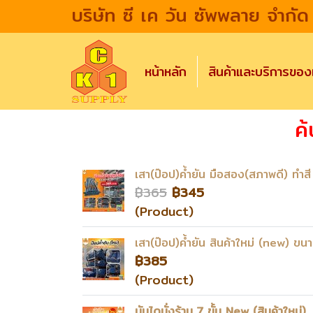
บริษัท ซี เค วัน ซัพพลาย จำกัด
หน้าหลัก
สินค้าและบริการขอ
ค
เสา(ป๊อป)ค้ำยัน มือสอง(สภาพดี) ทำส
฿365
฿345
(Product)
เสา(ป๊อป)ค้ำยัน สินค้าใหม่ (new) ขน
฿385
(Product)
บันไดนั่งร้าน 7 ขั้น New (สินค้าใหม่)