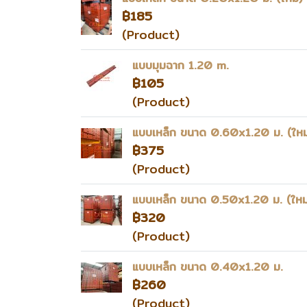
฿185
(Product)
แบบมุมฉาก 1.20 m.
฿105
(Product)
แบบเหล็ก ขนาด 0.60x1.20 ม. (ใหม
฿375
(Product)
แบบเหล็ก ขนาด 0.50x1.20 ม. (ใหม
฿320
(Product)
แบบเหล็ก ขนาด 0.40x1.20 ม.
฿260
(Product)