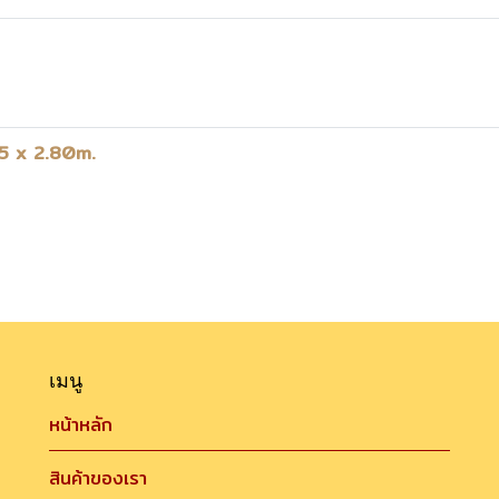
15 x 2.80m.
เมนู
หน้าหลัก
สินค้าของเรา