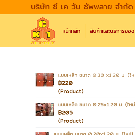
บริษัท ซี เค วัน ซัพพลาย จำกัด
หน้าหลัก
สินค้าและบริการขอ
แบบเหล็ก ขนาด 0.30 x1.20 ม. (ใหม
฿220
(Product)
แบบเหล็ก ขนาด 0.25x1.20 ม. (ใหม่
฿205
(Product)
แบบเหล็ก ขนาด 0.20x1.20 ม. (ใหม่)