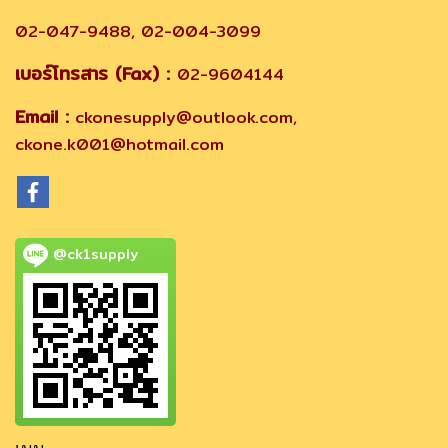
02-047-9488, 02-004-3099
เบอร์โทรสาร (Fax) :
02-9604144
Email :
ckonesupply@outlook.com,
ckone.k001@hotmail.com
@ck1supply