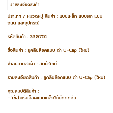
รายละเอียดสินค้า
ประเภท / หมวดหมู่ สินค้า : แบบเหล็ก แบบเสา แบบ
ถนน และอุปกรณ์
รหัสสินค้า : 330751
ชื่อสินค้า : ยูคลิปล๊อคแบบ ดำ U-Clip (ใหม่)
คำอธิบายสินค้า : สินค้าใหม่
รายละเอียดสินค้า : ยูคลิปล๊อคแบบ ดำ U-Clip (ใหม่)
คุณสมบัติสินค้า :
- ใช้สำหรับล็อคแบบเหล็กให้ยึดติดกัน