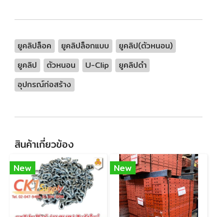
ยูคลิปล็อค
ยูคลิปล็อกแบบ
ยูคลิป(ตัวหนอน)
ยูคลิป
ตัวหนอน
U-Clip
ยูคลิปดำ
อุปกรณ์ก่อสร้าง
สินค้าเกี่ยวข้อง
New
New