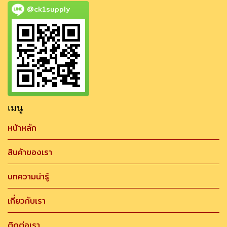
@ck1supply
เมนู
หน้าหลัก
สินค้าของเรา
บทความน่ารู้
เกี่ยวกับเรา
ติดต่อเรา